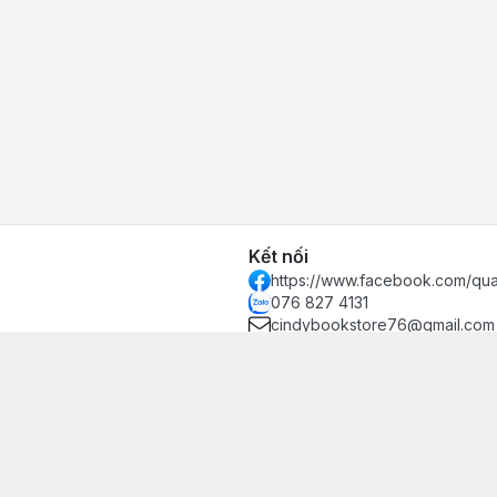
Kết nối
https://www.facebook.com/qu
076 827 4131
cindybookstore76@gmail.com
hánh, Thủ Đức, Phường Hiệp