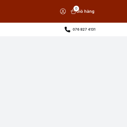
0
Giỏ hàng
076 827 4131