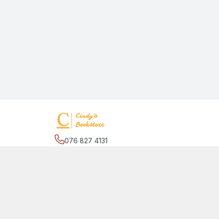
076 827 4131
Địa chỉ
:
27/2 đường số 17, phường Hiệp Bình C
Bình Chánh, Hồ Chí Minh - Thành phố Thủ Đức
Giới thiệu
© 2026
quansachcunhacindy