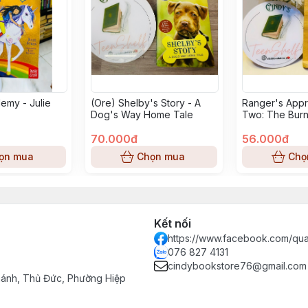
emy - Julie
(Ore) Shelby's Story - A
Ranger's Appr
Dog's Way Home Tale
Two: The Burn
John Flanaga
70.000đ
56.000đ
ọn mua
Chọn mua
Chọ
Kết nối
https://www.facebook.com/qu
076 827 4131
cindybookstore76@gmail.com
hánh, Thủ Đức, Phường Hiệp