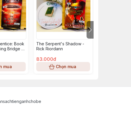
entice: Book
The Serpent's Shadow -
The Rescue - G
ing Bridge -
Rick Riordann
Ga'Hoole
n
83.000đ
42.000đ
n mua
Chọn mua
Chọn
ansachtienganhchobe