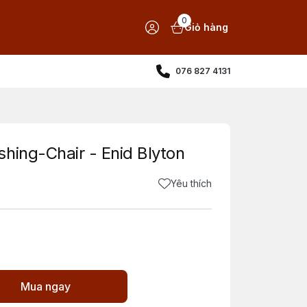
0
Giỏ hàng
076 827 4131
hing-Chair - Enid Blyton
Yêu thích
Mua ngay