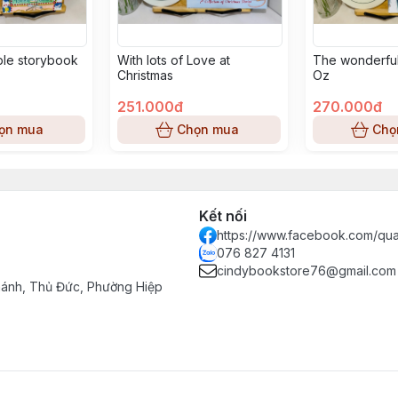
ible storybook
With lots of Love at
The wonderful
Christmas
Oz
251.000đ
270.000đ
ọn mua
Chọn mua
Chọ
Kết nối
https://www.facebook.com/qu
076 827 4131
cindybookstore76@gmail.com
hánh, Thủ Đức, Phường Hiệp