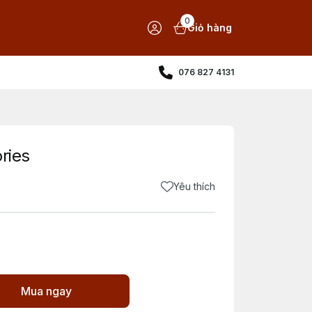
0
Giỏ hàng
076 827 4131
ries
Yêu thích
Mua ngay