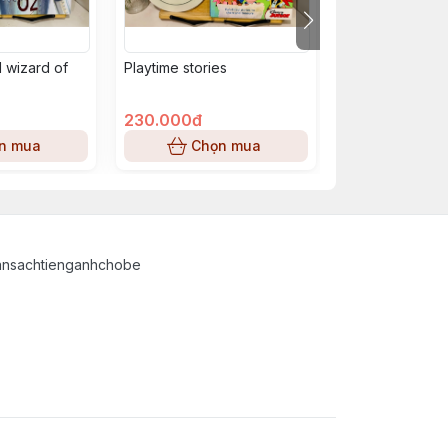
 wizard of
Playtime stories
50 Bedtime stor
230.000đ
324.000đ
n mua
Chọn mua
Chọn
ansachtienganhchobe