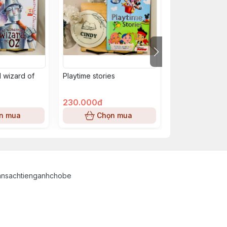
 wizard of
Playtime stories
50 Bedtime stor
230.000đ
324.000đ
n mua
Chọn mua
Chọn
ansachtienganhchobe