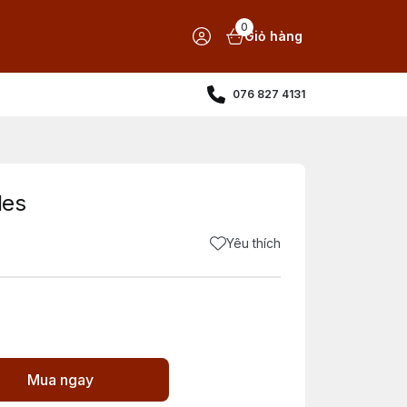
0
Giỏ hàng
076 827 4131
les
Yêu thích
Mua ngay