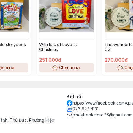
ible storybook
With lots of Love at
The wonderful
Christmas
Oz
251.000đ
270.000đ
ọn mua
Chọn mua
Chọ
Kết nối
https://www.facebook.com/qu
076 827 4131
cindybookstore76@gmail.com
hánh, Thủ Đức, Phường Hiệp