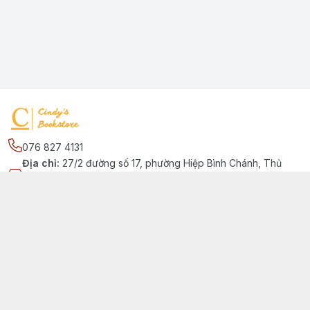
076 827 4131
Địa chỉ
:
27/2 đường số 17, phường Hiệp Bình Chánh, Thủ
Đức, Phường Hiệp Bình Chánh, Hồ Chí Minh - Thành phố Thủ
Đức
Kết nối
https://www.facebook.com/quansachtienganhchobe
076 827 4131
cindybookstore76@gmail.com
Giới thiệu