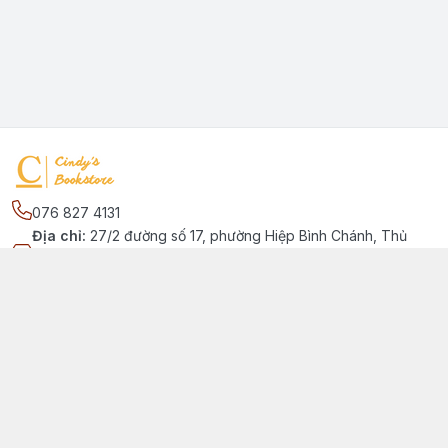
076 827 4131
Địa chỉ
:
27/2 đường số 17, phường Hiệp Bình Chánh, Thủ
Đức, Phường Hiệp Bình Chánh, Hồ Chí Minh - Thành phố Thủ
Đức
Kết nối
https://www.facebook.com/quansachtienganhchobe
076 827 4131
cindybookstore76@gmail.com
Giới thiệu