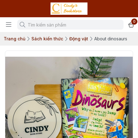
0
Trang chủ
Sách kiến thức
Động vật
About dinosaurs