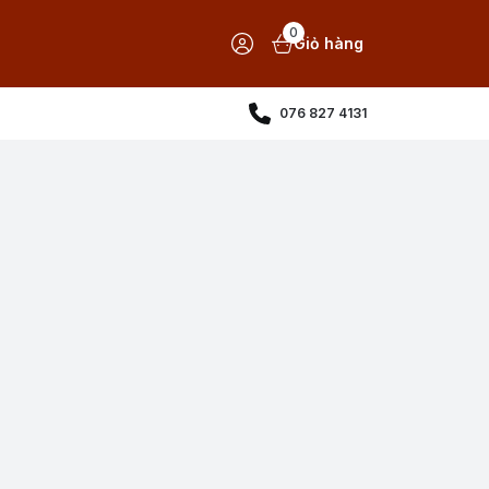
0
Giỏ hàng
076 827 4131