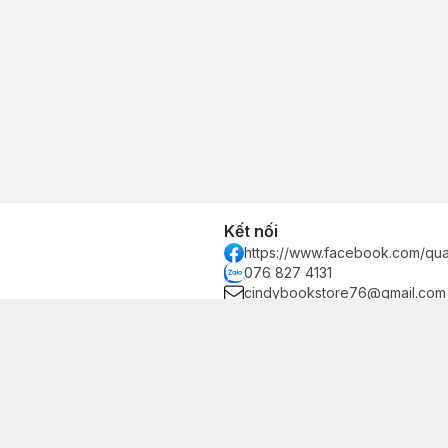
Kết nối
https://www.facebook.com/qu
076 827 4131
cindybookstore76@gmail.com
hánh, Thủ Đức, Phường Hiệp