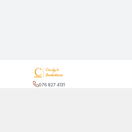
076 827 4131
Địa chỉ
:
27/2 đường số 17, phường Hiệp Bình C
Bình Chánh, Hồ Chí Minh - Thành phố Thủ Đức
Giới thiệu
© 2026
quansachcunhacindy