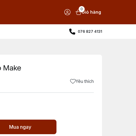
0
Giỏ hàng
076 827 4131
o Make
Yêu thích
Mua ngay