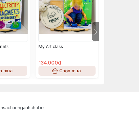
gnets
My Art class
Friendship Brac
134.000đ
89.000đ
n mua
Chọn mua
Chọn
ansachtienganhchobe