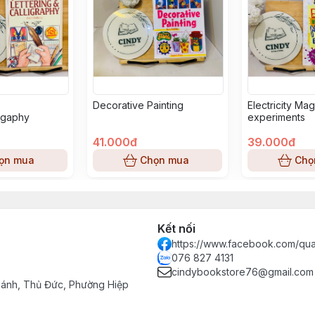
Decorative Painting
Electricity Ma
ligaphy
experiments
41.000đ
39.000đ
ọn mua
Chọn mua
Chọ
Kết nối
https://www.facebook.com/qu
076 827 4131
cindybookstore76@gmail.com
hánh, Thủ Đức, Phường Hiệp