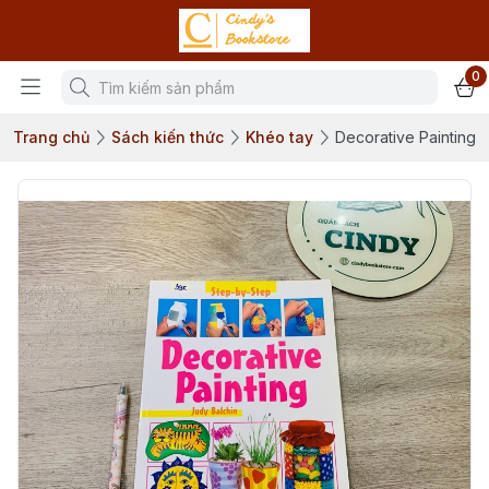
0
Trang chủ
Sách kiến thức
Khéo tay
Decorative Painting