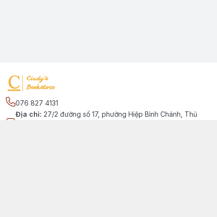
076 827 4131
Địa chỉ
:
27/2 đường số 17, phường Hiệp Bình Chánh, Thủ
Đức, Phường Hiệp Bình Chánh, Hồ Chí Minh - Thành phố Thủ
Đức
Kết nối
https://www.facebook.com/quansachtienganhchobe
076 827 4131
cindybookstore76@gmail.com
Giới thiệu