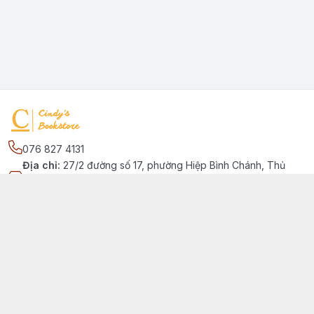
076 827 4131
Địa chỉ
:
27/2 đường số 17, phường Hiệp Bình Chánh, Thủ
Đức, Phường Hiệp Bình Chánh, Hồ Chí Minh - Thành phố Thủ
Đức
Kết nối
https://www.facebook.com/quansachtienganhchobe
076 827 4131
cindybookstore76@gmail.com
Giới thiệu