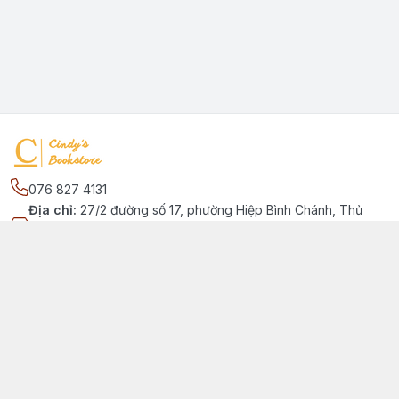
076 827 4131
Địa chỉ
:
27/2 đường số 17, phường Hiệp Bình Chánh, Thủ
Đức, Phường Hiệp Bình Chánh, Hồ Chí Minh - Thành phố Thủ
Đức
Kết nối
https://www.facebook.com/quansachtienganhchobe
076 827 4131
cindybookstore76@gmail.com
Giới thiệu