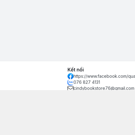
Kết nối
https://www.facebook.com/qu
076 827 4131
cindybookstore76@gmail.com
hánh, Thủ Đức, Phường Hiệp