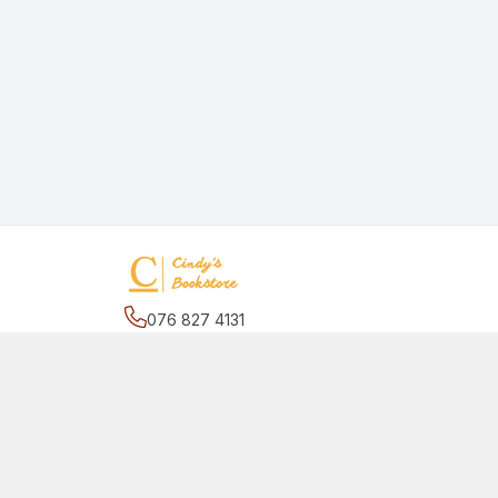
076 827 4131
Địa chỉ
:
27/2 đường số 17, phường Hiệp Bình C
Bình Chánh, Hồ Chí Minh - Thành phố Thủ Đức
Giới thiệu
© 2026
quansachcunhacindy