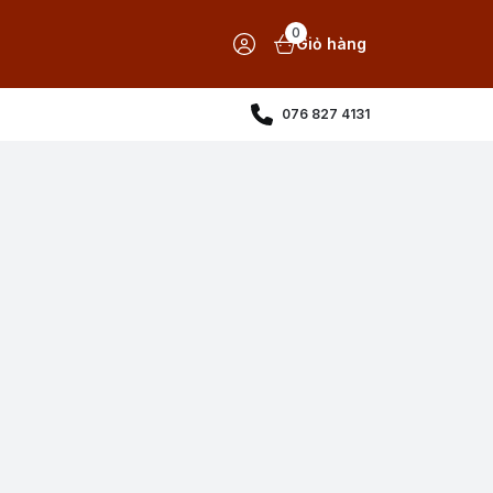
0
Giỏ hàng
076 827 4131