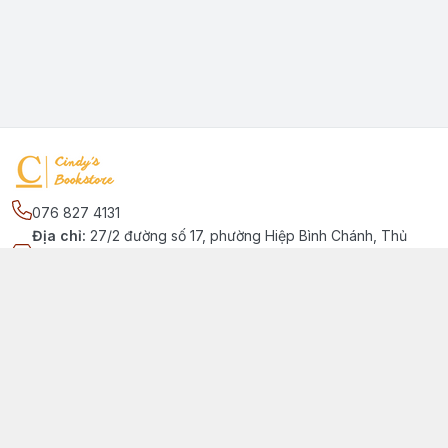
076 827 4131
Địa chỉ
:
27/2 đường số 17, phường Hiệp Bình Chánh, Thủ
Đức, Phường Hiệp Bình Chánh, Hồ Chí Minh - Thành phố Thủ
Đức
Kết nối
https://www.facebook.com/quansachtienganhchobe
076 827 4131
cindybookstore76@gmail.com
Giới thiệu