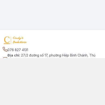
076 827 4131
Địa chỉ
:
27/2 đường số 17, phường Hiệp Bình Chánh, Thủ
Đức, Phường Hiệp Bình Chánh, Hồ Chí Minh - Thành phố Thủ
Đức
Kết nối
https://www.facebook.com/quansachtienganhchobe
076 827 4131
cindybookstore76@gmail.com
Giới thiệu