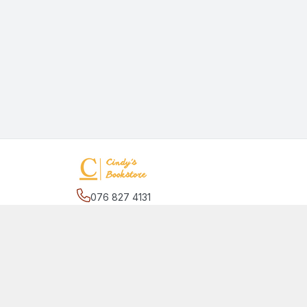
076 827 4131
Địa chỉ
:
27/2 đường số 17, phường Hiệp Bình C
Bình Chánh, Hồ Chí Minh - Thành phố Thủ Đức
Giới thiệu
© 2026
quansachcunhacindy