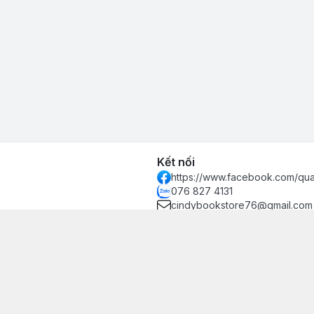
Kết nối
https://www.facebook.com/qu
076 827 4131
cindybookstore76@gmail.com
hánh, Thủ Đức, Phường Hiệp