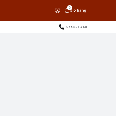
0
Giỏ hàng
076 827 4131