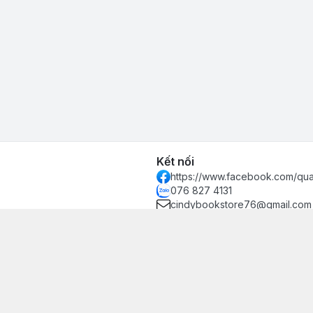
Kết nối
https://www.facebook.com/qu
076 827 4131
cindybookstore76@gmail.com
hánh, Thủ Đức, Phường Hiệp