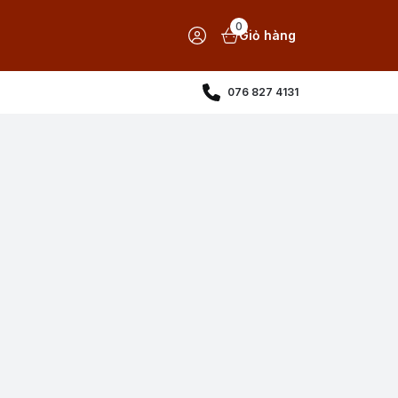
0
Giỏ hàng
076 827 4131