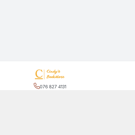
076 827 4131
Địa chỉ
:
27/2 đường số 17, phường Hiệp Bình C
Bình Chánh, Hồ Chí Minh - Thành phố Thủ Đức
Giới thiệu
© 2026
quansachcunhacindy