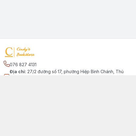
076 827 4131
Địa chỉ
:
27/2 đường số 17, phường Hiệp Bình Chánh, Thủ
Đức, Phường Hiệp Bình Chánh, Hồ Chí Minh - Thành phố Thủ
Đức
Kết nối
https://www.facebook.com/quansachtienganhchobe
076 827 4131
cindybookstore76@gmail.com
Giới thiệu