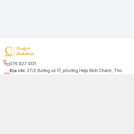
076 827 4131
Địa chỉ
:
27/2 đường số 17, phường Hiệp Bình Chánh, Thủ
Đức, Phường Hiệp Bình Chánh, Hồ Chí Minh - Thành phố Thủ
Đức
Kết nối
https://www.facebook.com/quansachtienganhchobe
076 827 4131
cindybookstore76@gmail.com
Giới thiệu