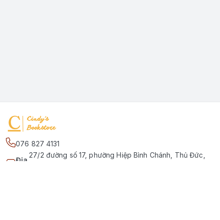
076 827 4131
27/2 đường số 17, phường Hiệp Bình Chánh, Thủ Đức,
Địa
Phường Hiệp Bình Chánh, Hồ Chí Minh - Thành phố Thủ
chỉ
:
Đức
Kết nối
https://www.facebook.com/quansachtienganhchobe
076 827 4131
cindybookstore76@gmail.com