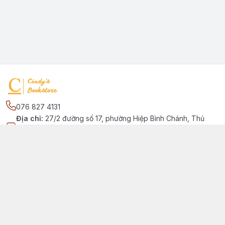
076 827 4131
Địa chỉ
:
27/2 đường số 17, phường Hiệp Bình Chánh, Thủ
Đức, Phường Hiệp Bình Chánh, Hồ Chí Minh - Thành phố Thủ
Đức
Kết nối
https://www.facebook.com/quansachtienganhchobe
076 827 4131
cindybookstore76@gmail.com
Giới thiệu