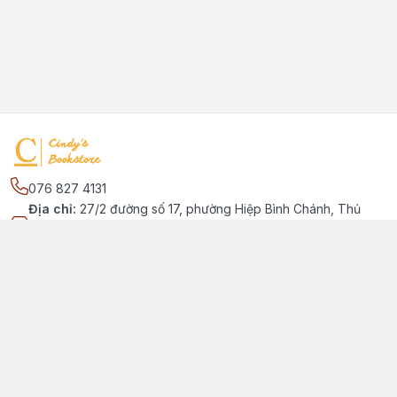
076 827 4131
Địa chỉ
:
27/2 đường số 17, phường Hiệp Bình Chánh, Thủ
Đức, Phường Hiệp Bình Chánh, Hồ Chí Minh - Thành phố Thủ
Đức
Kết nối
https://www.facebook.com/quansachtienganhchobe
076 827 4131
cindybookstore76@gmail.com
Giới thiệu