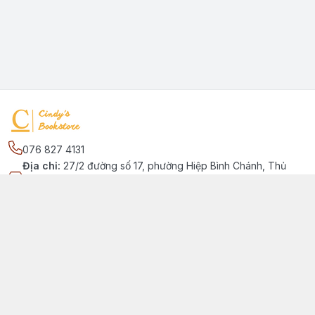
076 827 4131
Địa chỉ
:
27/2 đường số 17, phường Hiệp Bình Chánh, Thủ
Đức, Phường Hiệp Bình Chánh, Hồ Chí Minh - Thành phố Thủ
Đức
Kết nối
https://www.facebook.com/quansachtienganhchobe
076 827 4131
cindybookstore76@gmail.com
Giới thiệu