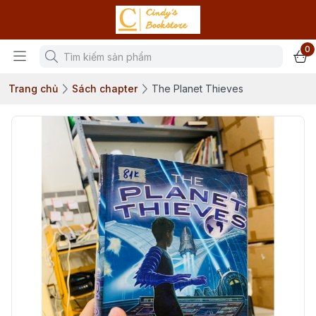
0
Trang chủ
Sách chapter
The Planet Thieves