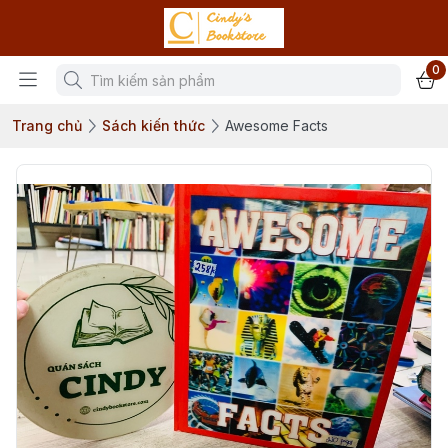
0
Trang chủ
Sách kiến thức
Awesome Facts