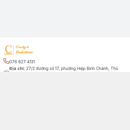
076 827 4131
Địa chỉ
:
27/2 đường số 17, phường Hiệp Bình Chánh, Thủ
Đức, Phường Hiệp Bình Chánh, Hồ Chí Minh - Thành phố Thủ
Đức
Kết nối
https://www.facebook.com/quansachtienganhchobe
076 827 4131
cindybookstore76@gmail.com
Giới thiệu