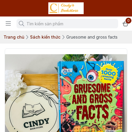
0
Trang chủ
Sách kiến thức
Gruesome and gross facts