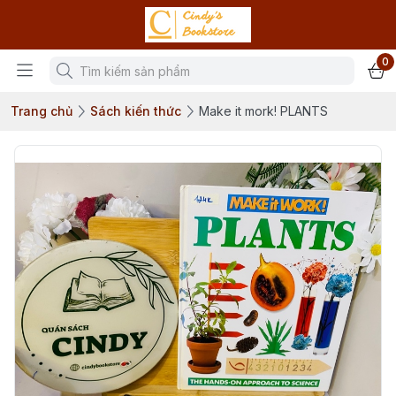
0
Trang chủ
Sách kiến thức
Make it mork! PLANTS