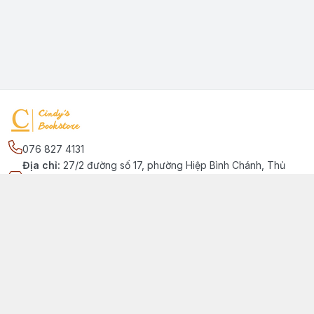
076 827 4131
Địa chỉ
:
27/2 đường số 17, phường Hiệp Bình Chánh, Thủ
Đức, Phường Hiệp Bình Chánh, Hồ Chí Minh - Thành phố Thủ
Đức
Kết nối
https://www.facebook.com/quansachtienganhchobe
076 827 4131
cindybookstore76@gmail.com
Giới thiệu