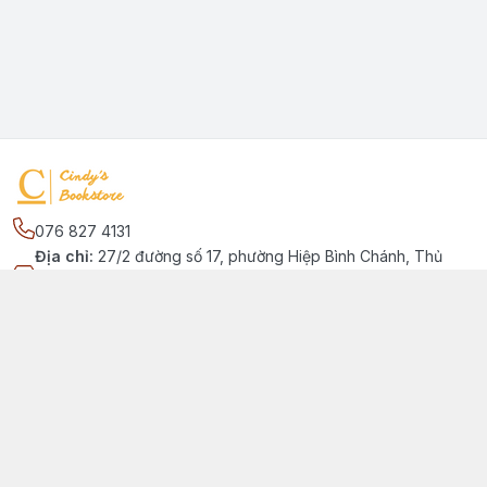
076 827 4131
Địa chỉ
:
27/2 đường số 17, phường Hiệp Bình Chánh, Thủ
Đức, Phường Hiệp Bình Chánh, Hồ Chí Minh - Thành phố Thủ
Đức
Kết nối
https://www.facebook.com/quansachtienganhchobe
076 827 4131
cindybookstore76@gmail.com
Giới thiệu