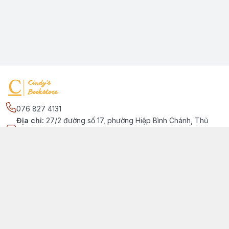
076 827 4131
Địa chỉ
:
27/2 đường số 17, phường Hiệp Bình Chánh, Thủ
Đức, Phường Hiệp Bình Chánh, Hồ Chí Minh - Thành phố Thủ
Đức
Kết nối
https://www.facebook.com/quansachtienganhchobe
076 827 4131
cindybookstore76@gmail.com
Giới thiệu