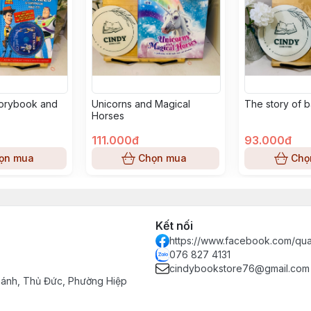
torybook and
Unicorns and Magical
The story of 
Horses
111.000đ
93.000đ
ọn mua
Chọn mua
Chọ
Kết nối
https://www.facebook.com/qu
076 827 4131
cindybookstore76@gmail.com
hánh, Thủ Đức, Phường Hiệp