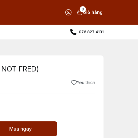
0
Giỏ hàng
076 827 4131
 NOT FRED)
Yêu thích
Mua ngay