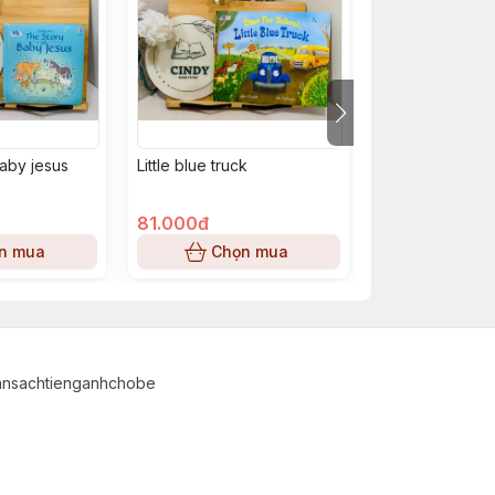
baby jesus
Little blue truck
The ups & down
pet owner
81.000đ
93.000đ
n mua
Chọn mua
Chọn
ansachtienganhchobe