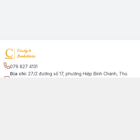
076 827 4131
Địa chỉ
:
27/2 đường số 17, phường Hiệp Bình Chánh, Thủ
Đức, Phường Hiệp Bình Chánh, Hồ Chí Minh - Thành phố Thủ
Đức
Kết nối
https://www.facebook.com/quansachtienganhchobe
076 827 4131
cindybookstore76@gmail.com
Giới thiệu