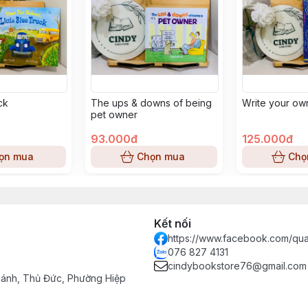
uck
The ups & downs of being
Write your ow
pet owner
93.000đ
125.000đ
ọn mua
Chọn mua
Chọ
Kết nối
https://www.facebook.com/qu
076 827 4131
cindybookstore76@gmail.com
hánh, Thủ Đức, Phường Hiệp