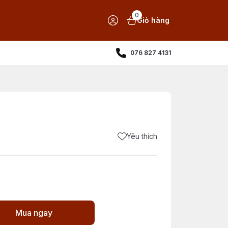
0
Giỏ hàng
076 827 4131
Yêu thích
Mua ngay