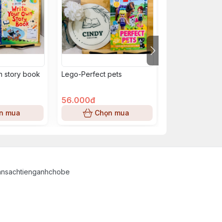
n story book
Lego-Perfect pets
Aladin
56.000đ
56.000đ
n mua
Chọn mua
Chọn
ansachtienganhchobe