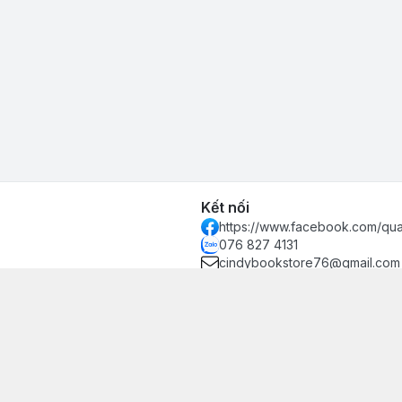
Kết nối
https://www.facebook.com/qu
076 827 4131
cindybookstore76@gmail.com
hánh, Thủ Đức, Phường Hiệp