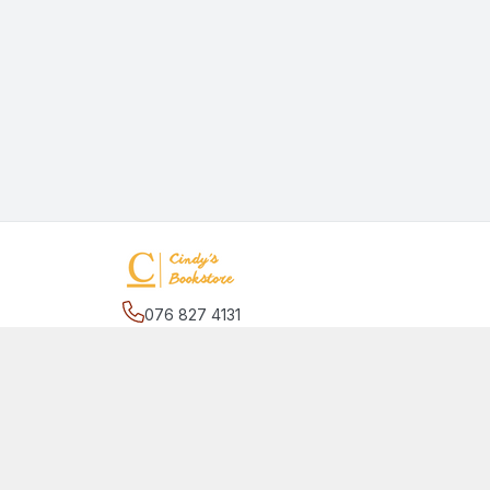
076 827 4131
Địa chỉ
:
27/2 đường số 17, phường Hiệp Bình C
Bình Chánh, Hồ Chí Minh - Thành phố Thủ Đức
Giới thiệu
© 2026
quansachcunhacindy