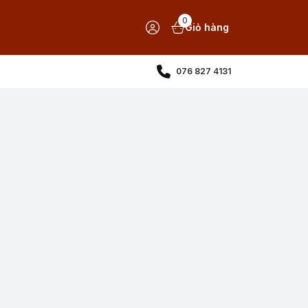
0
Giỏ hàng
076 827 4131