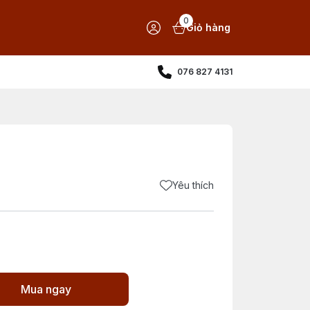
0
Giỏ hàng
076 827 4131
Yêu thích
Mua ngay