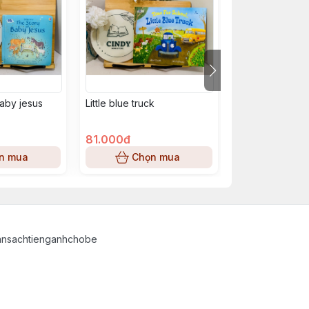
baby jesus
Little blue truck
The ups & down
pet owner
81.000đ
93.000đ
n mua
Chọn mua
Chọn
ansachtienganhchobe