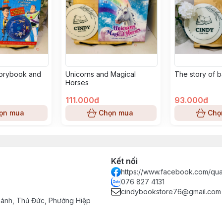
torybook and
Unicorns and Magical
The story of 
Horses
111.000đ
93.000đ
ọn mua
Chọn mua
Chọ
Kết nối
https://www.facebook.com/qu
076 827 4131
cindybookstore76@gmail.com
hánh, Thủ Đức, Phường Hiệp