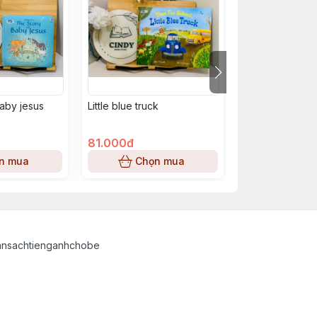
baby jesus
Little blue truck
The ups & down
pet owner
81.000đ
93.000đ
n mua
Chọn mua
Chọn
ansachtienganhchobe