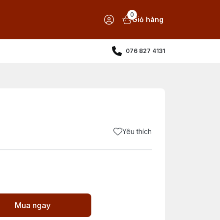
0
Giỏ hàng
076 827 4131
Yêu thích
Mua ngay