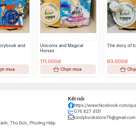
torybook and
Unicorns and Magical
The story of 
Horses
111.000đ
93.000đ
ọn mua
Chọn mua
Chọ
Kết nối
https://www.facebook.com/qu
076 827 4131
cindybookstore76@gmail.com
hánh, Thủ Đức, Phường Hiệp