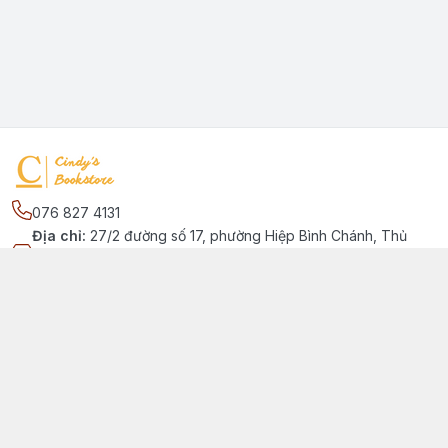
076 827 4131
Địa chỉ
:
27/2 đường số 17, phường Hiệp Bình Chánh, Thủ
Đức, Phường Hiệp Bình Chánh, Hồ Chí Minh - Thành phố Thủ
Đức
Kết nối
https://www.facebook.com/quansachtienganhchobe
076 827 4131
cindybookstore76@gmail.com
Giới thiệu