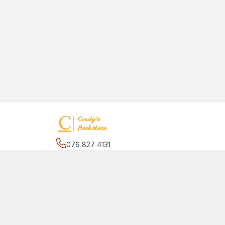
076 827 4131
Địa chỉ
:
27/2 đường số 17, phường Hiệp Bình C
Bình Chánh, Hồ Chí Minh - Thành phố Thủ Đức
Giới thiệu
© 2026
quansachcunhacindy