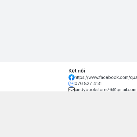
Kết nối
https://www.facebook.com/qu
076 827 4131
cindybookstore76@gmail.com
hánh, Thủ Đức, Phường Hiệp