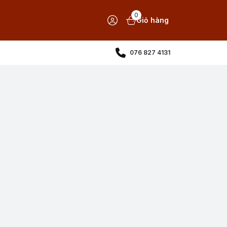
0
Giỏ hàng
076 827 4131